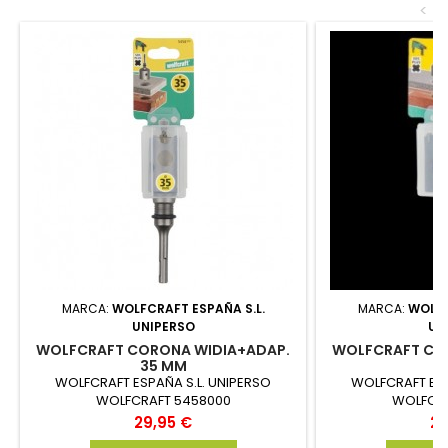
<
MARCA:
WOLFCRAFT ESPAÑA S.L.
MARCA:
WOLFC
UNIPERSO
UN
WOLFCRAFT CORONA WIDIA+ADAP.
WOLFCRAFT CO
35 MM
4
WOLFCRAFT ESPAÑA S.L. UNIPERSO
WOLFCRAFT ESP
WOLFCRAFT 5458000
WOLFCRA
Precio
Pr
29,95 €
23