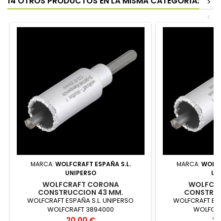
14 OTROS PRODUCTOS EN LA MISMA CATEGORÍA:
>
<
MARCA:
WOLFCRAFT ESPAÑA S.L.
MARCA:
WOLFC
UNIPERSO
UN
WOLFCRAFT CORONA
WOLFCR
CONSTRUCCION 43 MM.
CONSTRUC
WOLFCRAFT ESPAÑA S.L. UNIPERSO
WOLFCRAFT ESP
WOLFCRAFT 3894000
WOLFCRA
Precio
Pr
20,00 €
20