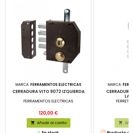
MARCA:
FERRAMENTOS ELECTRICAS
MARCA:
FERRE
CERRADURA VITO 9072 IZQUIERDA
CERRADURA 
LA
FERRAMENTOS ELECTRICAS
FERRETERI
Precio
Pr
120,00 €
33
Añadir al carrito
Añad




En stock
Producto dis