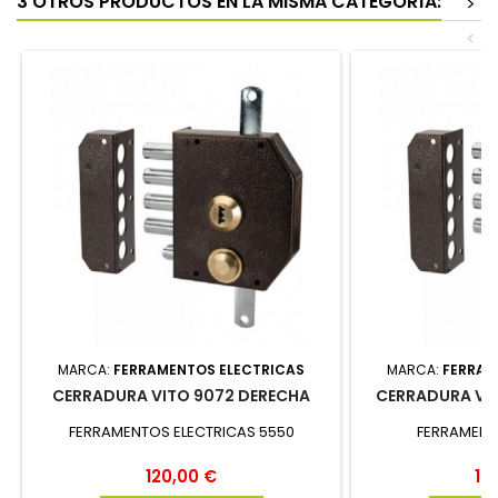
3 OTROS PRODUCTOS EN LA MISMA CATEGORÍA:
>
<
MARCA:
FERRAMENTOS ELECTRICAS
MARCA:
FERRAM
CERRADURA VITO 9072 DERECHA
CERRADURA VIT
FERRAMENTOS ELECTRICAS 5550
FERRAMENT
Precio
Pr
120,00 €
12