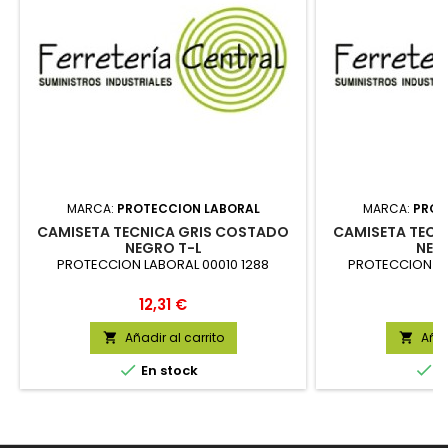
MARCA:
PROTECCION LABORAL
MARCA:
PROT
CAMISETA TECNICA GRIS COSTADO
CAMISETA TECN
NEGRO T-L
NEG
PROTECCION LABORAL 00010 1288
PROTECCION LA
Precio
P
12,31 €
1
Añadir al carrito
Añad




En stock
E