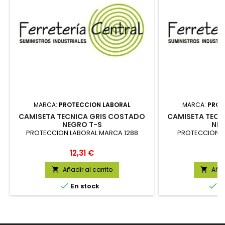
MARCA:
PROTECCION LABORAL
MARCA:
PROT
CAMISETA TECNICA GRIS COSTADO
CAMISETA TECN
NEGRO T-S
NEG
PROTECCION LABORAL MARCA 1288
PROTECCION L
Precio
P
12,31 €
1
Añadir al carrito
Añad




En stock
E