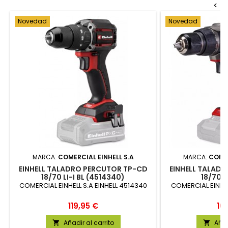
<
Novedad
Novedad
MARCA:
COMERCIAL EINHELL S.A
MARCA:
COMER
EINHELL TALADRO PERCUTOR TP-CD
EINHELL TALAD
18/70 LI-I BL (4514340)
18/70 L
COMERCIAL EINHELL S.A EINHELL 4514340
COMERCIAL EINHEL
Precio
Pre
119,95 €
10
Añadir al carrito
Añad

