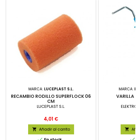
MARCA:
LUCEPLAST S.L.
MARCA:
EL
RECAMBIO RODILLO SUPERFLOCK 06
VARILLA 0
CM
LUCEPLAST S.L.
ELEKTRO3 
Precio
P
4,01 €
1
Añadir al carrito
Añad




En stock
E