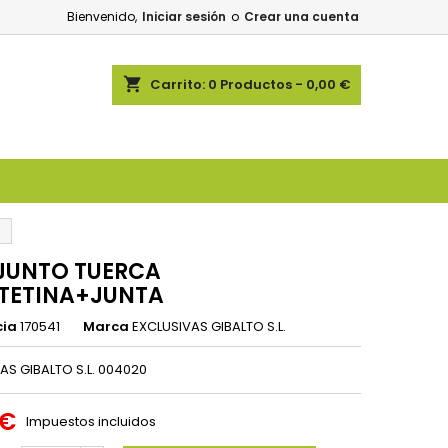
Bienvenido,
Iniciar sesión
o
Crear una cuenta
shopping_cart
Carrito:
0
Productos - 0,00 €
UNTO TUERCA
+TETINA+JUNTA
cia
170541
Marca
EXCLUSIVAS GIBALTO S.L.
AS GIBALTO S.L. 004020
 €
Impuestos incluidos