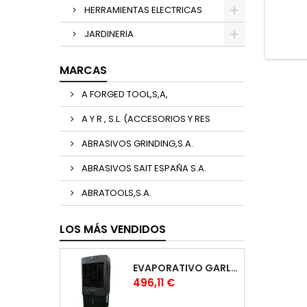
HERRAMIENTAS ELECTRICAS
JARDINERIA
MARCAS
A FORGED TOOL,S,A,
A Y R , S.L. (ACCESORIOS Y RES
ABRASIVOS GRINDING,S.A.
ABRASIVOS SAIT ESPAÑA S.A.
ABRATOOLS,S.A.
LOS MÁS VENDIDOS
EVAPORATIVO GARLAND COOL 1530
Precio
496,11 €