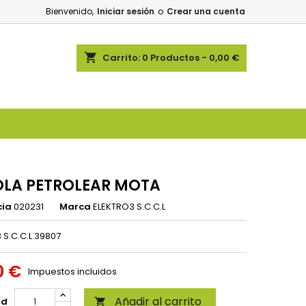
Bienvenido,
Iniciar sesión
o
Crear una cuenta
shopping_cart
Carrito:
0
Productos - 0,00 €
OLA PETROLEAR MOTA
cia
020231
Marca
ELEKTRO3 S.C.C.L
 S.C.C.L 39807
0 €
Impuestos incluidos
Añadir al carrito
ad
