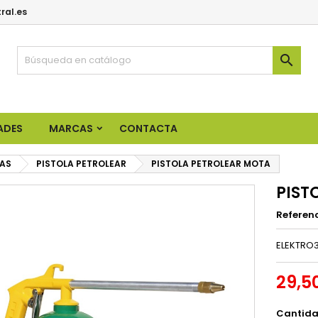
ral.es

ADES
MARCAS
CONTACTA
AS
PISTOLA PETROLEAR
PISTOLA PETROLEAR MOTA
PIST
Referen
ELEKTRO3
29,5
Cantid