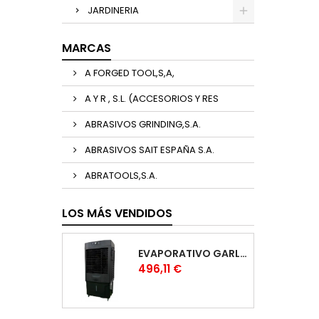
JARDINERIA
MARCAS
A FORGED TOOL,S,A,
A Y R , S.L. (ACCESORIOS Y RES
ABRASIVOS GRINDING,S.A.
ABRASIVOS SAIT ESPAÑA S.A.
ABRATOOLS,S.A.
LOS MÁS VENDIDOS
EVAPORATIVO GARLAND COOL 1530
Precio
496,11 €