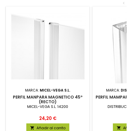
<
MARCA:
MICEL-VEGA S.L.
MARCA:
DIST
PERFIL MANPARA MAGNETICO 45º
PERFIL MAMPAR
(RECTO)
2
MICEL-VEGA S.L. 14200
DISTRIBUCIO
Precio
Pr
24,20 €
8
Añadir al carrito
Añad

