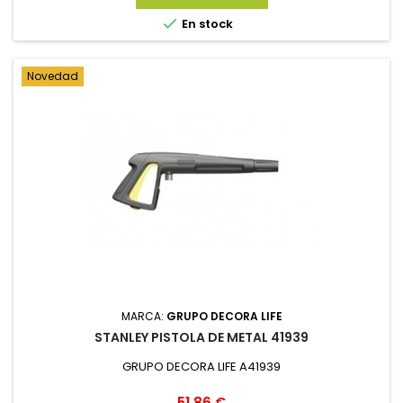

En stock
Novedad
MARCA:
GRUPO DECORA LIFE
STANLEY PISTOLA DE METAL 41939
GRUPO DECORA LIFE A41939
Precio
51,86 €