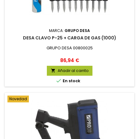
MARCA:
GRUPO DESA
DESA CLAVO P-25 + CARGA DE GAS (1000)
GRUPO DESA 00800025
Precio
86,94 €
Añadir al carrito


En stock
Novedad