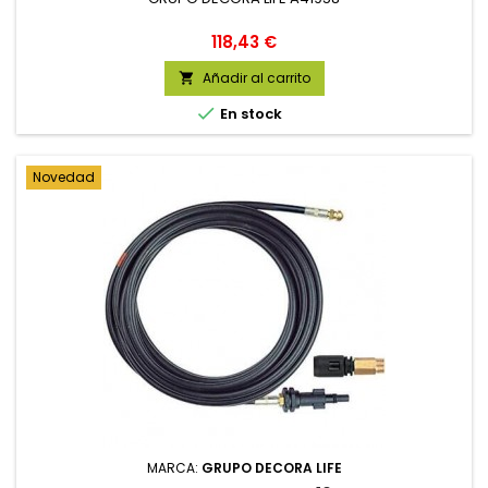
Precio
118,43 €
Añadir al carrito


En stock
Novedad
MARCA:
GRUPO DECORA LIFE