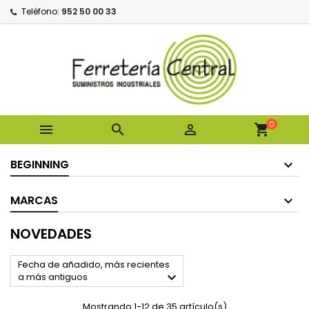
Teléfono:
952 50 00 33
0



shopping_cart
BEGINNING
MARCAS
NOVEDADES
Fecha de añadido, más recientes

a más antiguos
Mostrando 1-12 de 35 artículo(s)