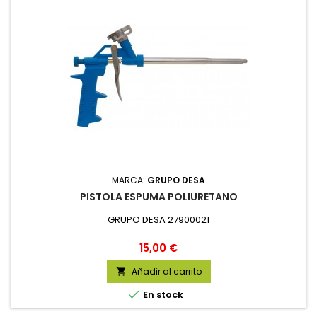
MARCA:
GRUPO DESA
PISTOLA ESPUMA POLIURETANO
GRUPO DESA 27900021
Precio
15,00 €
Añadir al carrito


En stock