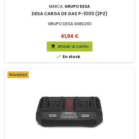
MARCA:
GRUPO DESA
DESA CARGA DE GAS P-1000 (2PZ)
GRUPO DESA 00802101
Precio
41,94 €
Añadir al carrito


En stock
Novedad