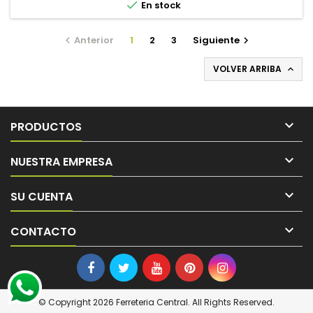

En stock
Anterior
1
2
3
Siguiente


VOLVER ARRIBA


PRODUCTOS

NUESTRA EMPRESA

SU CUENTA

CONTACTO
© Copyright 2026 Ferreteria Central. All Rights Reserved.