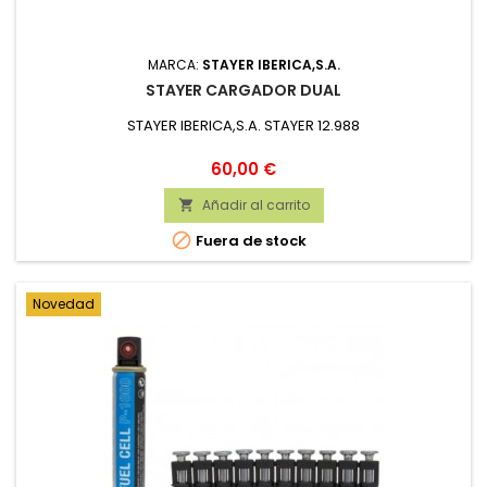
MARCA:
STAYER IBERICA,S.A.
STAYER CARGADOR DUAL
STAYER IBERICA,S.A. STAYER 12.988
Precio
60,00 €
Añadir al carrito


Fuera de stock
Novedad