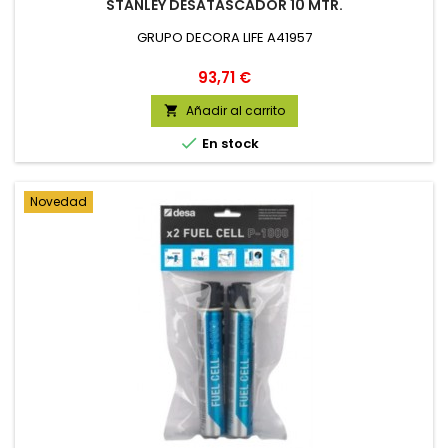
STANLEY DESATASCADOR 10 MTR.
GRUPO DECORA LIFE A41957
Precio
93,71 €
Añadir al carrito


En stock
Novedad