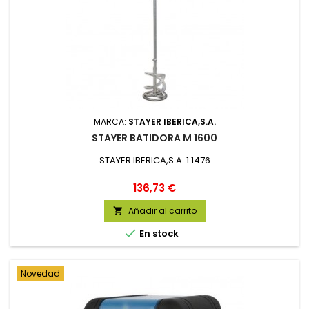
MARCA:
STAYER IBERICA,S.A.
STAYER BATIDORA M 1600
STAYER IBERICA,S.A. 1.1476
Precio
136,73 €
Añadir al carrito


En stock
Novedad