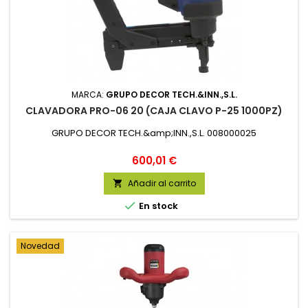
MARCA:
GRUPO DECOR TECH.&INN.,S.L.
CLAVADORA PRO-06 20 (CAJA CLAVO P-25 1000PZ)
GRUPO DECOR TECH.&amp;INN.,S.L. 008000025
Precio
600,01 €
Añadir al carrito


En stock
Novedad