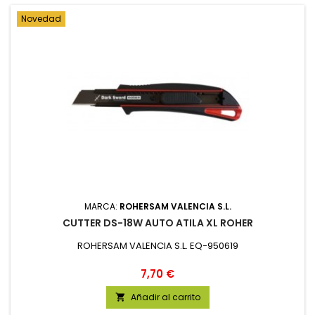
Novedad
MARCA:
ROHERSAM VALENCIA S.L.
CUTTER DS-18W AUTO ATILA XL ROHER
ROHERSAM VALENCIA S.L. EQ-950619
Precio
7,70 €
Añadir al carrito
