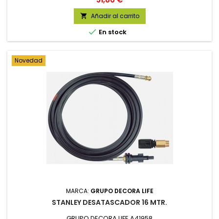
Añadir al carrito


En stock
Novedad
MARCA:
GRUPO DECORA LIFE
STANLEY DESATASCADOR 16 MTR.
GRUPO DECORA LIFE A41958