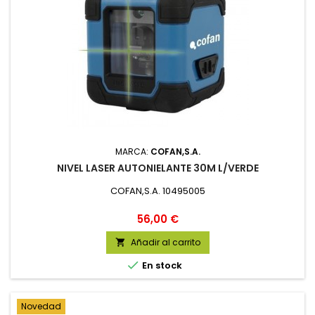
MARCA:
COFAN,S.A.
NIVEL LASER AUTONIELANTE 30M L/VERDE
COFAN,S.A. 10495005
Precio
56,00 €
Añadir al carrito


En stock
Novedad