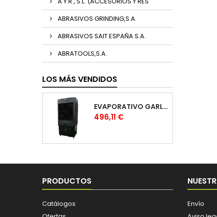
A Y R , S.L. (ACCESORIOS Y RES
ABRASIVOS GRINDING,S.A.
ABRASIVOS SAIT ESPAÑA S.A.
ABRATOOLS,S.A.
LOS MÁS VENDIDOS
EVAPORATIVO GARLAND COOL 1530
Precio
496,11 €
PRODUCTOS
NUESTR
Catálogos
Envío
Ofertas
Aviso leg