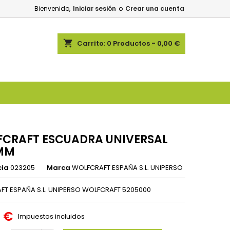
Bienvenido,
Iniciar sesión
o
Crear una cuenta
shopping_cart
Carrito:
0
Productos - 0,00 €
CRAFT ESCUADRA UNIVERSAL
MM
cia
023205
Marca
WOLFCRAFT ESPAÑA S.L. UNIPERSO
T ESPAÑA S.L. UNIPERSO WOLFCRAFT 5205000
0 €
Impuestos incluidos