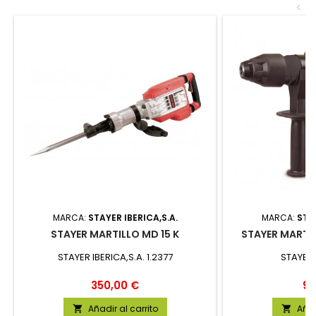
<
MARCA:
STAYER IBERICA,S.A.
MARCA:
STAY
STAYER MARTILLO MD 15 K
STAYER MARTIL
STAYER IBERICA,S.A. 1.2377
STAYER 
Precio
Pr
350,00 €
99
Añadir al carrito
Añad

