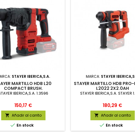
ARCA:
STAYER IBERICA,S.A.
MARCA:
STAYER IBERICA,S
AYER MARTILLO HDB L20
STAYER MARTILLO HDB PRO-L
COMPACT BRUSH.
L2022 2X2.0AH
STAYER IBERICA,S.A. 1.3596
STAYER IBERICA,S.A. STAYER 1
Precio
Precio
150,17 €
180,29 €
Añadir al carrito
Añadir al carrito




En stock
En stock