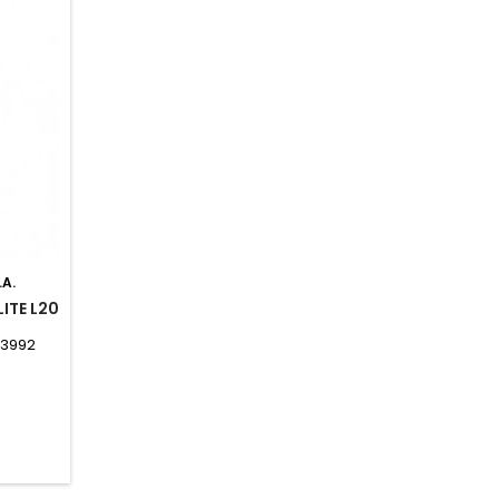
.A.
ITE L20
.3992