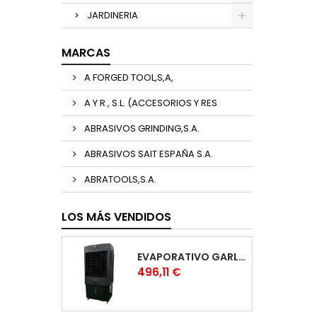
JARDINERIA
MARCAS
A FORGED TOOL,S,A,
A Y R , S.L. (ACCESORIOS Y RES
ABRASIVOS GRINDING,S.A.
ABRASIVOS SAIT ESPAÑA S.A.
ABRATOOLS,S.A.
LOS MÁS VENDIDOS
EVAPORATIVO GARLAND COOL 1530
Precio
496,11 €