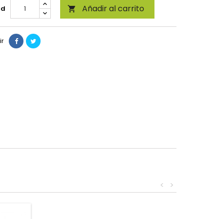
Añadir al carrito
ad

ir
<
>