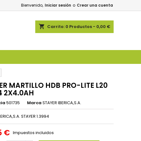
Bienvenido,
Iniciar sesión
o
Crear una cuenta
shopping_cart
Carrito:
0
Productos - 0,00 €
ER MARTILLO HDB PRO-LITE L20
4 2X4.0AH
cia
501735
Marca
STAYER IBERICA,S.A.
ERICA,S.A. STAYER 1.3994
5 €
Impuestos incluidos