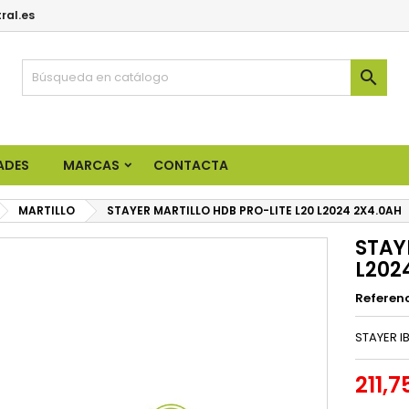
ral.es

ADES
MARCAS
CONTACTA
MARTILLO
STAYER MARTILLO HDB PRO-LITE L20 L2024 2X4.0AH
STAY
L202
Referen
STAYER IB
211,7