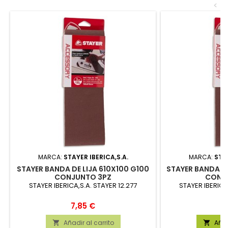
<
MARCA:
STAYER IBERICA,S.A.
MARCA:
STAY
STAYER BANDA DE LIJA 610X100 G100
STAYER BANDA DE
CONJUNTO 3PZ
CONJ
STAYER IBERICA,S.A. STAYER 12.277
STAYER IBERICA
Precio
P
7,85 €
7
Añadir al carrito
Añad

