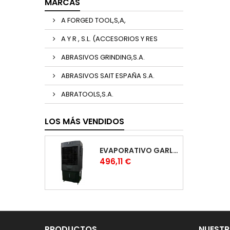
MARCAS
A FORGED TOOL,S,A,
A Y R , S.L. (ACCESORIOS Y RES
ABRASIVOS GRINDING,S.A.
ABRASIVOS SAIT ESPAÑA S.A.
ABRATOOLS,S.A.
LOS MÁS VENDIDOS
EVAPORATIVO GARLAND COOL 1530
Precio
496,11 €
PRODUCTOS
NUESTR