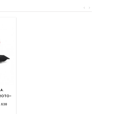
<
>
.A.
 ROTO-
1.638