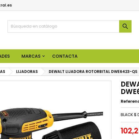
ral.es

ADES
MARCAS
CONTACTA
CAS
LIJADORAS
DEWALT LIJADORA ROTORBITAL DWE6423-QS
DEWA
DWE
Referen
BLACK $
102,