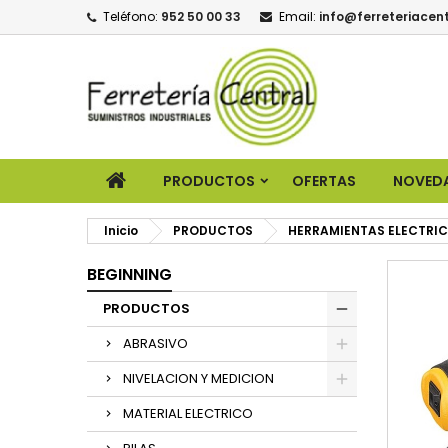
Teléfono:
952 50 00 33
Email:
info@ferreteriacent
PRODUCTOS
OFERTAS
NOVED
Inicio
PRODUCTOS
HERRAMIENTAS ELECTRI
BEGINNING
PRODUCTOS
ABRASIVO
NIVELACION Y MEDICION
MATERIAL ELECTRICO