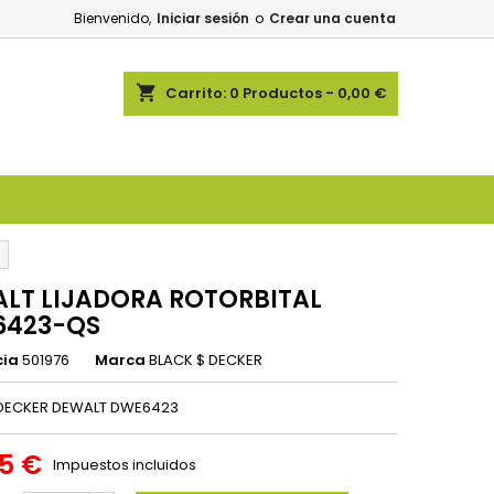
Bienvenido,
Iniciar sesión
o
Crear una cuenta
shopping_cart
Carrito:
0
Productos - 0,00 €
LT LIJADORA ROTORBITAL
6423-QS
cia
501976
Marca
BLACK $ DECKER
 DECKER DEWALT DWE6423
25 €
Impuestos incluidos