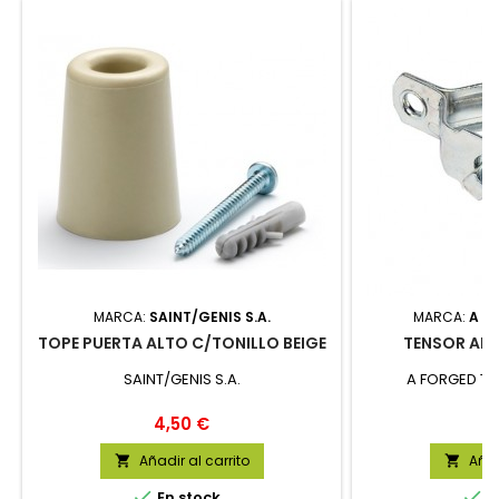
MARCA:
SAINT/GENIS S.A.
MARCA:
A F
TOPE PUERTA ALTO C/TONILLO BEIGE
TENSOR AL
SAINT/GENIS S.A.
A FORGED TO
Precio
P
4,50 €
0
Añadir al carrito
Añad




En stock
E