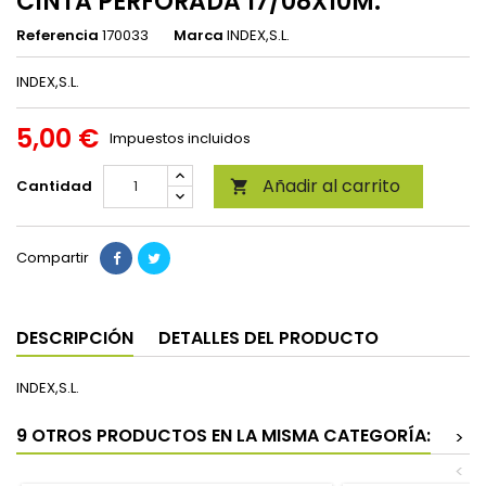
CINTA PERFORADA 17/08X10M.
Referencia
170033
Marca
INDEX,S.L.
INDEX,S.L.
5,00 €
Impuestos incluidos
Añadir al carrito
Cantidad

Compartir
DESCRIPCIÓN
DETALLES DEL PRODUCTO
INDEX,S.L.
9 OTROS PRODUCTOS EN LA MISMA CATEGORÍA:
>
<