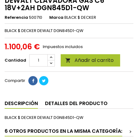
DEWALT CLAVADORA GAS C6
18V+2AH DGN845D1-QW
Referencia
500710
Marca
BLACK $ DECKER
BLACK $ DECKER DEWALT DGN845D1-QW
1.100,06 €
Impuestos incluidos
Añadir al carrito
Cantidad

Compartir
DESCRIPCIÓN
DETALLES DEL PRODUCTO
BLACK $ DECKER DEWALT DGN845D1-QW
6 OTROS PRODUCTOS EN LA MISMA CATEGORÍA:
>