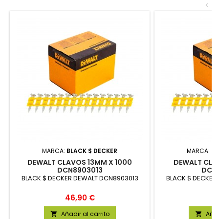
<
MARCA:
BLACK $ DECKER
MARCA:
BL
DEWALT CLAVOS 13MM X 1000
DEWALT CLA
DCN8903013
DCN
BLACK $ DECKER DEWALT DCN8903013
BLACK $ DECKER
Precio
Pr
46,90 €
34
Añadir al carrito
Añad

