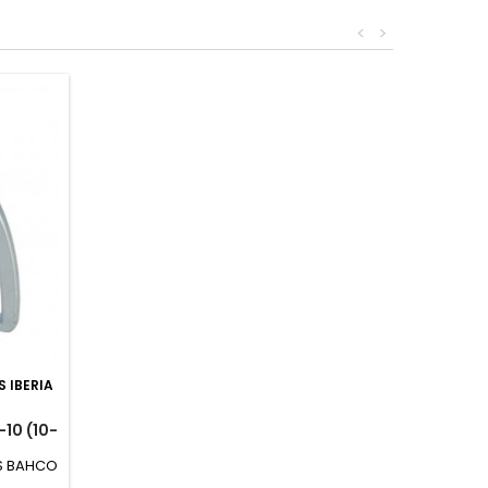
<
>
 IBERIA
10 (10-
 S BAHCO