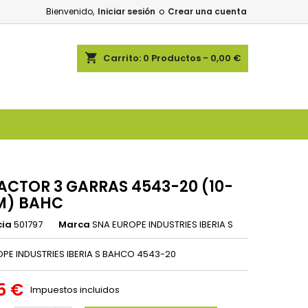
Bienvenido,
Iniciar sesión
o
Crear una cuenta
shopping_cart
Carrito:
0
Productos - 0,00 €
ACTOR 3 GARRAS 4543-20 (10-
M) BAHC
cia
501797
Marca
SNA EUROPE INDUSTRIES IBERIA S
PE INDUSTRIES IBERIA S BAHCO 4543-20
5 €
Impuestos incluidos