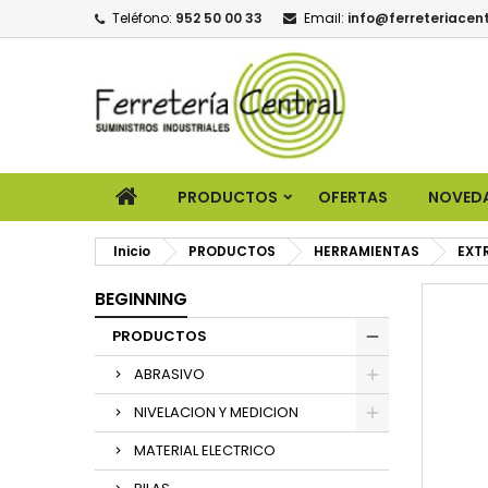
Teléfono:
952 50 00 33
Email:
info@ferreteriacent
PRODUCTOS
OFERTAS
NOVED
Inicio
PRODUCTOS
HERRAMIENTAS
EXT
BEGINNING
PRODUCTOS
ABRASIVO
NIVELACION Y MEDICION
MATERIAL ELECTRICO