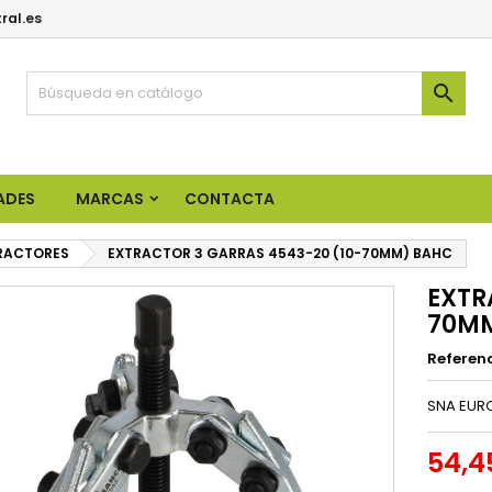
ral.es

ADES
MARCAS
CONTACTA
RACTORES
EXTRACTOR 3 GARRAS 4543-20 (10-70MM) BAHC
EXTR
70M
Referen
SNA EURO
54,4