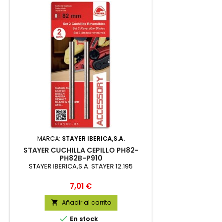
MARCA:
STAYER IBERICA,S.A.
STAYER CUCHILLA CEPILLO PH82-
PH82B-P910
STAYER IBERICA,S.A. STAYER 12.195
Precio
7,01 €
Añadir al carrito


En stock