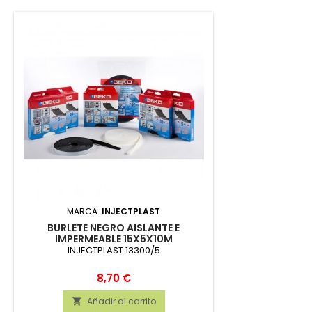
MARCA:
INJECTPLAST
BURLETE NEGRO AISLANTE E
IMPERMEABLE 15X5X10M
INJECTPLAST 13300/5
Precio
8,70 €
Añadir al carrito
