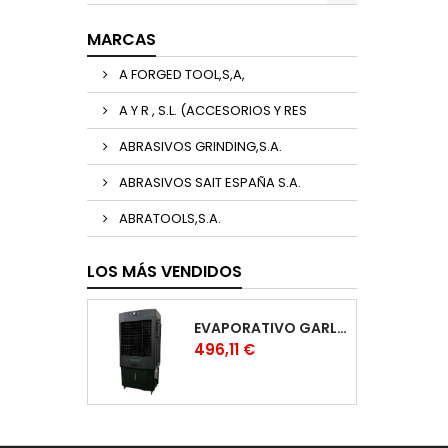
MARCAS
A FORGED TOOL,S,A,
A Y R , S.L. (ACCESORIOS Y RES
ABRASIVOS GRINDING,S.A.
ABRASIVOS SAIT ESPAÑA S.A.
ABRATOOLS,S.A.
LOS MÁS VENDIDOS
EVAPORATIVO GARLAND COOL 1530
Precio
496,11 €