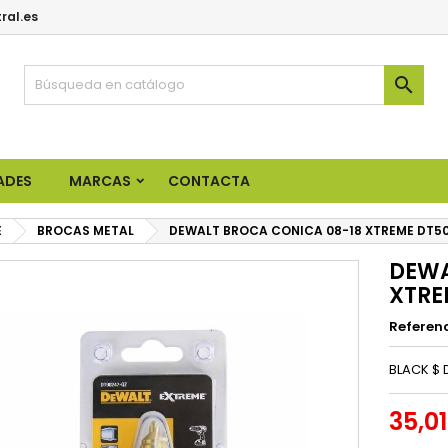
ral.es

ADES
MARCAS
CONTACTA
E
BROCAS METAL
DEWALT BROCA CONICA 08-18 XTREME DT5
DEWA
XTRE
Referen
BLACK $
35,0