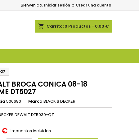
Bienvenido,
Iniciar sesión
o
Crear una cuenta
shopping_cart
Carrito:
0
Productos - 0,00 €
027
LT BROCA CONICA 08-18
ME DT5027
cia
500680
Marca
BLACK $ DECKER
 DECKER DEWALT DT5030-QZ
1 €
Impuestos incluidos