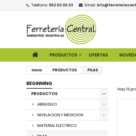
Teléfono:
952 50 00 33
Email:
info@ferreteriacent
PRODUCTOS
OFERTAS
NOVED
Inicio
PRODUCTOS
PILAS
BEGINNING
Hay 13 pr
PRODUCTOS
ABRASIVO
NIVELACION Y MEDICION
MATERIAL ELECTRICO