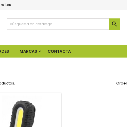
ral.es

ADES
MARCAS
CONTACTA
oductos.
Orden