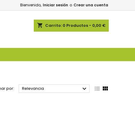
Bienvenido,
Iniciar sesión
o
Crear una cuenta
shopping_cart
Carrito:
0
Productos - 0,00 €



ar por:
Relevancia