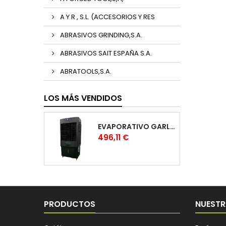
A Y R , S.L. (ACCESORIOS Y RES
ABRASIVOS GRINDING,S.A.
ABRASIVOS SAIT ESPAÑA S.A.
ABRATOOLS,S.A.
LOS MÁS VENDIDOS
EVAPORATIVO GARLAND COOL 1530
Precio
496,11 €
PRODUCTOS
NUESTR