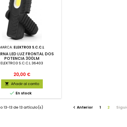
MARCA:
ELEKTRO3 S.C.C.L
ERNA LED LUZ FRONTAL DOS
POTENCIA 300LM
ELEKTRO3 S.C.C.L 36403
Precio
20,00 €
Añadir al carrito


En stock
 13-13 de 13 artículo(s)
Anterior
1
2
Sigui
