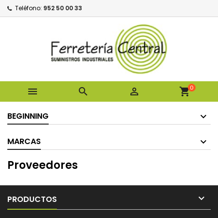
Teléfono:
952 50 00 33
0



shopping_cart
BEGINNING
MARCAS
Proveedores

PRODUCTOS