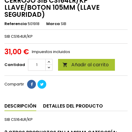
CERROJO SIB CS164LR/KP
LLAVE/BOTON 105MM (LLAVE
SEGURIDAD)
Referencia
501918
Marca
SIB
SIB CS164LR/KP
31,00 €
Impuestos incluidos
Añadir al carrito
Cantidad

Compartir
DESCRIPCIÓN
DETALLES DEL PRODUCTO
SIB CS164LR/KP