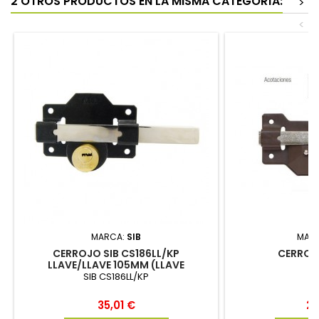
2 OTROS PRODUCTOS EN LA MISMA CATEGORÍA:
>
<
MARCA:
SIB
MAR
CERROJO SIB CS186LL/KP
CERROJO
LLAVE/LLAVE 105MM (LLAVE
SEGURIDAD)
SIB CS186LL/KP
Precio
Pr
35,01 €
26